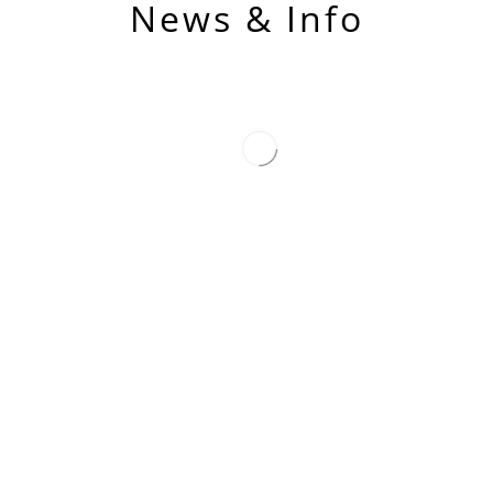
News & Info
Jasa
Jasa
Pembuatan
Pembuatan
Aplikasi
Aplikasi
Absensi
Gudang