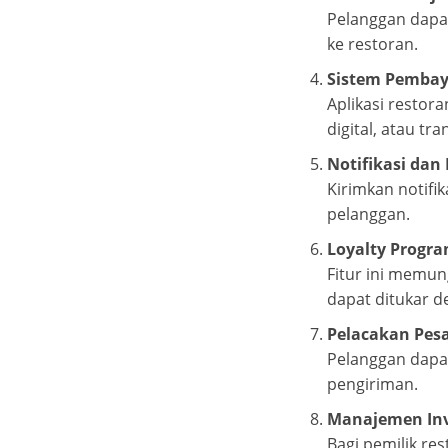
Pelanggan dapa
ke restoran.
Sistem Pembay
Aplikasi restor
digital, atau tra
Notifikasi dan
Kirimkan notifi
pelanggan.
Loyalty Progr
Fitur ini memu
dapat ditukar d
Pelacakan Pes
Pelanggan dapat
pengiriman.
Manajemen Inv
Bagi pemilik re