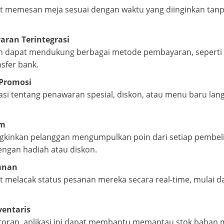
t memesan meja sesuai dengan waktu yang diinginkan tanp
aran Terintegrasi
an dapat mendukung berbagai metode pembayaran, seperti 
nsfer bank.
 Promosi
kasi tentang penawaran spesial, diskon, atau menu baru la
am
ngkinkan pelanggan mengumpulkan poin dari setiap pembel
engan hadiah atau diskon.
anan
 melacak status pesanan mereka secara real-time, mulai da
entaris
storan, aplikasi ini dapat membantu memantau stok bahan