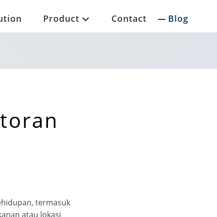
ution
Product
Contact
Blog
storan
 kehidupan, termasuk
kanan atau lokasi